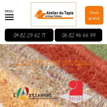
MENU
Devis
gratuit
04 82 29 62 71
06 82 46 66 99
La référence en tapis