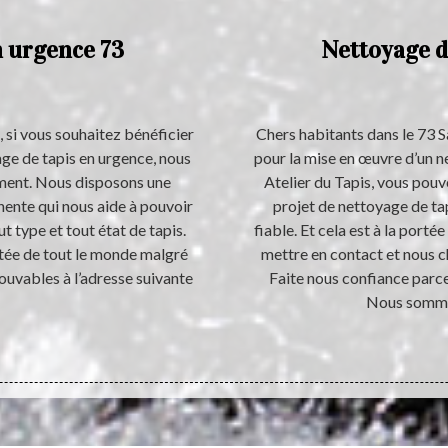
n urgence 73
Nettoyage de
 si vous souhaitez bénéficier
Chers habitants dans le 73 S
age de tapis en urgence, nous
pour la mise en œuvre d’un n
ement. Nous disposons une
Atelier du Tapis, vous pouv
inente qui nous aide à pouvoir
projet de nettoyage de tap
 type et tout état de tapis.
fiable. Et cela est à la porté
rtée de tout le monde malgré
mettre en contact et nous c
ouvables à l’adresse suivante
Faite nous confiance parce
Nous sommes