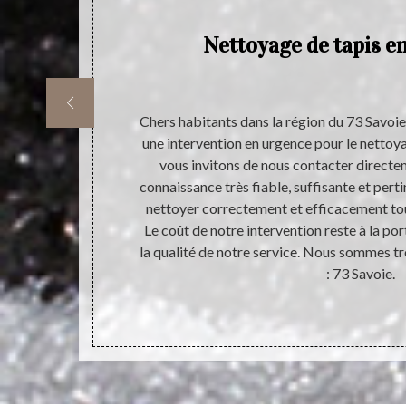
Nettoyage de tapis e
rents types de
Chers habitants dans la région du 73 Savoie,
as du tout le
une intervention en urgence pour le nettoy
 de la maison
vous invitons de nous contacter direct
iété de prix.
connaissance très fiable, suffisante et pert
 sa propreté.
nettoyer correctement et efficacement tout
e favorise pas
Le coût de notre intervention reste à la po
.
la qualité de notre service. Nous sommes tr
: 73 Savoie.