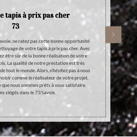
 tapis à prix pas cher
73
avoie, ne ratez pas cette bonne opportunité
Si vous êt
ettoyage de votre tapis à prix pas cher. Avec
satisfaction
ez être sûr de la bonne réalisation de votre
vous invitons
is. La qualité de notre prestation est très
prestataire q
e de tout le monde. Alors, n’hésitez pas à nous
performance
hoisir comme le réalisateur de votre projet.
avec notre
 que nous sommes prêts à vous satisfaire.
devis d’un 
 siégés dans le 73 Savoie.
d’engagem