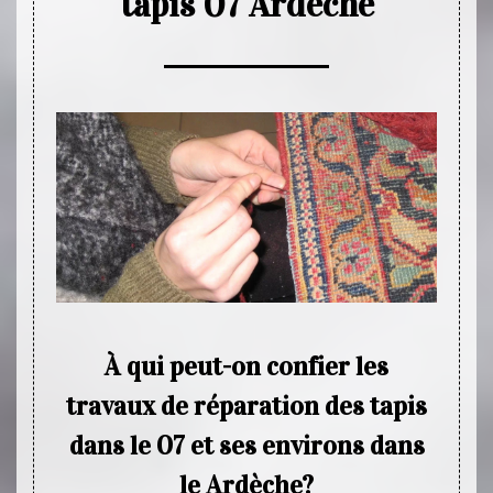
tapis 07 Ardèche
À qui peut-on confier les
Les
travaux de réparation des tapis
tap
dans le 07 et ses environs dans
é très
Au fil
le Ardèche?
ent et
détéri