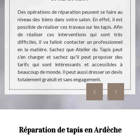
i vous
faire
tion de
Des opérations de réparation peuvent se faire au
restau
gré le
niveau des biens dans votre salon. En effet, il est
très 
ttoyage
possible de réaliser ces travaux sur les tapis. Afin
profes
re pour
de réaliser ces interventions qui sont très
possi
gré son
difficiles, il va falloir contacter un professionnel
qualif
te une
en la matière. Sachez que Atelier du Tapis peut
a beau
é afin
s'en charger et sachez qu'il peut proposer des
qu'il 
ce fait,
tarifs qui sont intéressants et accessibles à
intére
de votre
beaucoup de monde. Il peut aussi dresser un devis
d'autr
totalement gratuit et sans engagement.
direct
Réparation de tapis en Ardèche