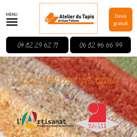
MENU
Devis
gratuit
04 82 29 62 71
06 82 46 66 99
La référence en tapis