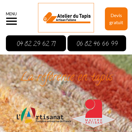
MENU
Devis
gratuit
04 82 29 62 71
06 82 46 66 99
La référence en tapis