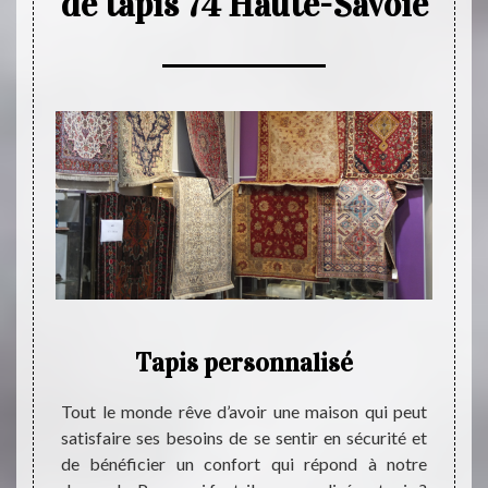
de tapis 74 Haute-Savoie
4 et
Tapis personnalisé
te-
Tout le monde rêve d’avoir une maison qui peut
Le tap
satisfaire ses besoins de se sentir en sécurité et
style 
de bénéficier un confort qui répond à notre
savons