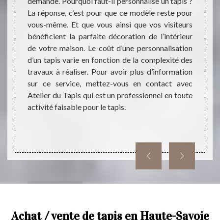
 mettre
demande. Pourquoi faut-il personnalisé un tapis ?
pour q
s d'un
La réponse, c’est pour que ce modèle reste pour
rester
 de les
vous-même. Et que vous ainsi que vos visiteurs
plus sa
ier des
bénéficient la parfaite décoration de l’intérieur
nous 
pouvons
de votre maison. Le coût d’une personnalisation
effect
 Tapis.
d’un tapis varie en fonction de la complexité des
contac
sants et
travaux à réaliser. Pour avoir plus d’information
temps 
ez des
sur ce service, mettez-vous en contact avec
permet
lez le
Atelier du Tapis qui est un professionnel en toute
n devis
activité faisable pour le tapis.
Achat / vente de tapis en Haute-Savoie