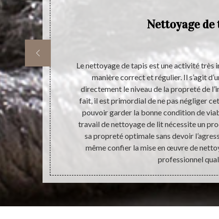
nel
Nettoyage de 
pis
 et
nd nombre de
Le nettoyage de tapis est une activité très 
 effet, il est
manière correct et régulier. Il s’agit d
 tapis. Pour
directement le niveau de la propreté de l’i
nnels dans le
fait, il est primordial de ne pas négliger c
ance à Atelier
pouvoir garder la bonne condition de viab
cte les délais
travail de nettoyage de lit nécessite un pr
ratuit et sans
sa propreté optimale sans devoir l’agress
même confier la mise en œuvre de nettoy
professionnel quali