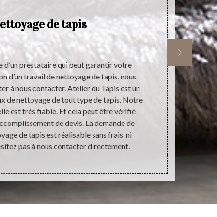
ettoyage de tapis
Ce
de
de
e d’un prestataire qui peut garantir votre
Les travaux 
ion d’un travail de nettoyage de tapis, nous
l'intérieur d
ter à nous contacter. Atelier du Tapis est un
tapis. Il faut
aux de nettoyage de tout type de tapis. Notre
faut contact
 est très fiable. Et cela peut être vérifié
réaliser. Ai
 accomplissement de devis. La demande de
Tapis qui 
yage de tapis est réalisable sans frais, ni
d'autre
ésitez pas à nous contacter directement.