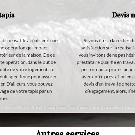
tapis
Devis n
indispensable à réaliser d’une
Si vous êtes à la recherch
’une opération qui impact
satisfaction sur la réalisat
ntérieur de la maison. De ce
vous invitons de ne pas hési
ette opération, dans le but de
prestataire qualifié en trav
ilité de votre logement. Le
performance professionnelle
oduit spécifique pour assurer
avec notre prestation en
er. D’ailleurs, vous pouvez
devis d’un travail de netto
age de votre tapis par un
d’engagement, alors, n’h
fié.
Autres services