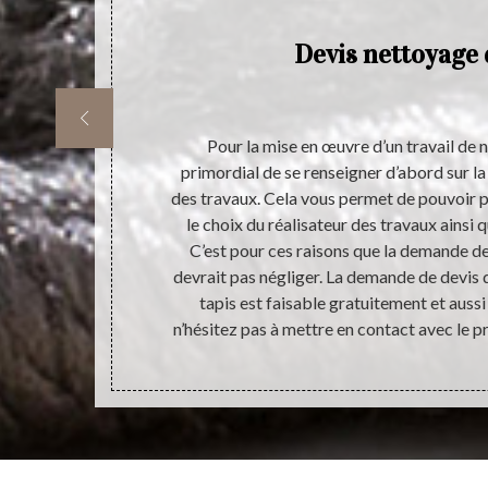
les
Devis nettoyage 
es
toyage de
Pour la mise en œuvre d’un travail de n
n nombre
primordial de se renseigner d’abord sur la
nettoyage pour
des travaux. Cela vous permet de pouvoir p
ectuer et il va
le choix du réalisateur des travaux ainsi q
e confiance à
C’est pour ces raisons que la demande de 
 Il dresse
devrait pas négliger. La demande de devis 
gagement. Pour
tapis est faisable gratuitement et auss
r directement.
n’hésitez pas à mettre en contact avec le pr