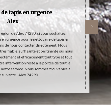
 de tapis en urgence
Alex
région de Alex 74290, si vous souhaitez
Si vous êtes à
n en urgence pour le nettoyage de tapis en
sur la mise 
ons de nous contacter directement. Nous
invitons de
rès fiable, suffisante et pertinente qui nous
comme le ré
rectement et efficacement tout type et tout
uniquement d
tre intervention reste à la portée de tout le
que nous som
e notre service. Nous sommes trouvables à
offrant une i
e suivante : Alex 74290.
vite par té
ayez une bonn