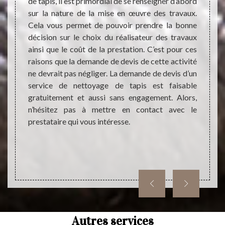
t comme
de tapis, il est primordial de se renseigner d’abord
qui pe
ivre et
sur la nature de la mise en œuvre des travaux.
votre 
ouvoir
Cela vous permet de pouvoir prendre la bonne
invito
ela est
décision sur le choix du réalisateur des travaux
Choisi
ment et
ainsi que le coût de la prestation. C’est pour ces
netto
e tapis
raisons que la demande de devis de cette activité
unique
male du
ne devrait pas négliger. La demande de devis d’un
fiable
ataire
service de nettoyage de tapis est faisable
prêts 
urer la
gratuitement et aussi sans engagement. Alors,
une in
yage de
n’hésitez pas à mettre en contact avec le
Contac
prestataire qui vous intéresse.
nous 
vous a
de net
Autres services