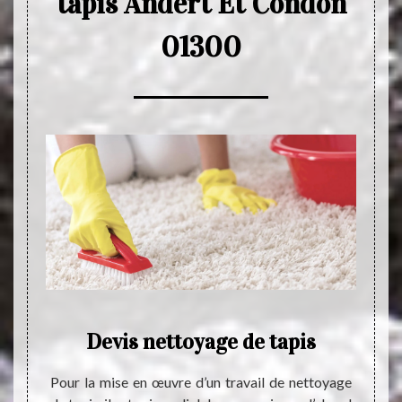
tapis Andert Et Condon
01300
Devis nettoyage de tapis
Ne
nts ont
Pour la mise en œuvre d’un travail de nettoyage
Si vou