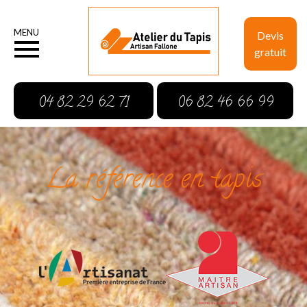
MENU
Devis
gratuit
04 82 29 62 71
06 82 46 66 99
La référence en tapis