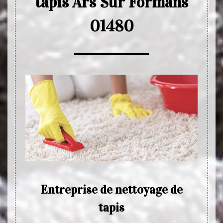
tapis Ars Sur Formans
01480
Entreprise de nettoyage de
tapis
é très
En res