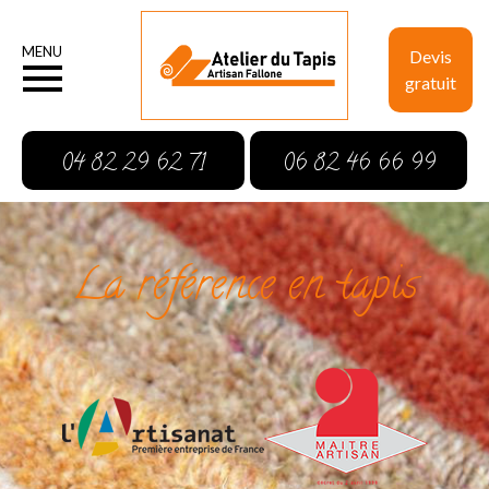
MENU
Devis
gratuit
04 82 29 62 71
06 82 46 66 99
La référence en tapis