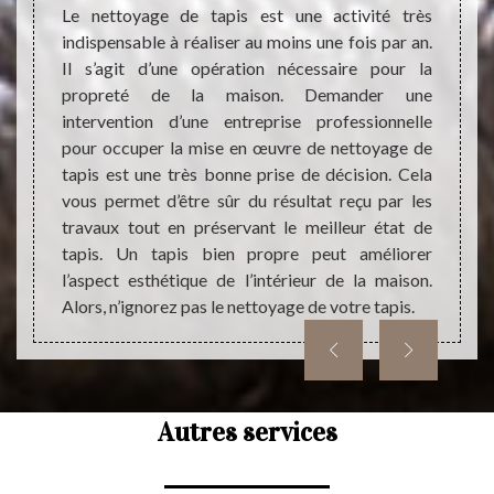
rect et
une ha
Le nettoyage de tapis est une activité très
 impact
nous l
indispensable à réaliser au moins une fois par an.
térieur
jouer
Il s’agit d’une opération nécessaire pour la
e ne pas
sécuri
propreté de la maison. Demander une
pouvoir
une bo
intervention d’une entreprise professionnelle
e votre
réguli
pour occuper la mise en œuvre de nettoyage de
cessite
afin d
tapis est une très bonne prise de décision. Cela
ropreté
tapis
vous permet d’être sûr du résultat reçu par les
s, vous
qualif
travaux tout en préservant le meilleur état de
vre de
bonne 
tapis. Un tapis bien propre peut améliorer
sionnel
votre t
l’aspect esthétique de l’intérieur de la maison.
Alors, n’ignorez pas le nettoyage de votre tapis.
Autres services