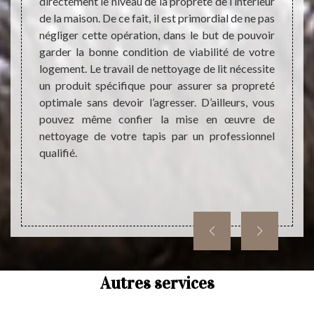
s avoir
directement le niveau de la propreté de l’intérieur
d’un n
 qui va
de la maison. De ce fait, il est primordial de ne pas
Avec A
is est
négliger cette opération, dans le but de pouvoir
bonne 
ons une
garder la bonne condition de viabilité de votre
tapis.
de tout
logement. Le travail de nettoyage de lit nécessite
fiable
ans une
un produit spécifique pour assurer sa propreté
Alors,
Mettez-
optimale sans devoir l’agresser. D’ailleurs, vous
nous c
ion sur
pouvez même confier la mise en œuvre de
Faite
nettoyage de votre tapis par un professionnel
prêts 
qualifié.
Attign
Autres services