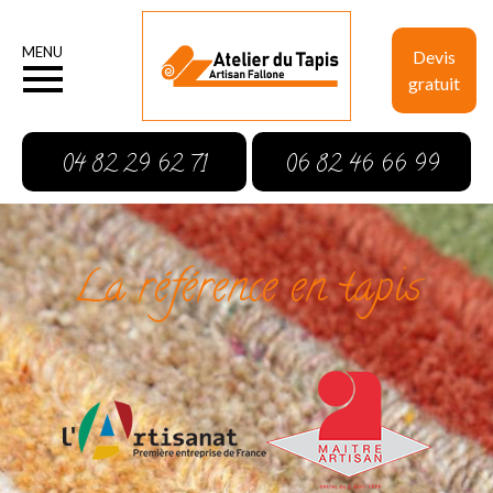
MENU
Devis
gratuit
04 82 29 62 71
06 82 46 66 99
La référence en tapis