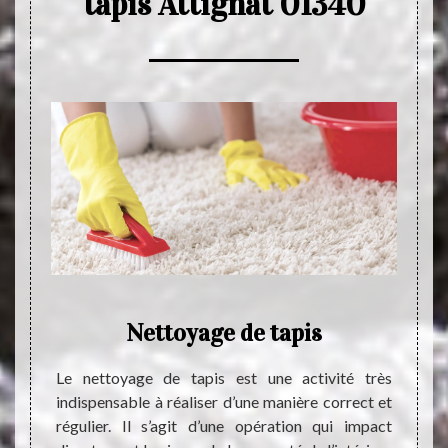
tapis Attignat 01340
ence
Nettoyage de tapis
Ne
otive à
Le nettoyage de tapis est une activité très
n œuvre
indispensable à réaliser d’une manière correct et
Chers 
mise en
régulier. Il s’agit d’une opération qui impact
cette 