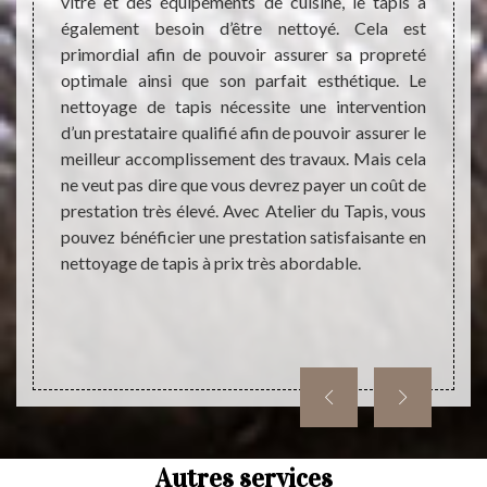
vitre et des équipements de cuisine, le tapis a
devrait
Chers 
également besoin d’être nettoyé. Cela est
devrait
01380
primordial afin de pouvoir assurer sa propreté
ce dans
interv
optimale ainsi que son parfait esthétique. Le
qualité
tapis 
nettoyage de tapis nécessite une intervention
 de la
conta
d’un prestataire qualifié afin de pouvoir assurer le
ur être
connai
meilleur accomplissement des travaux. Mais cela
long de
qui no
ne veut pas dire que vous devrez payer un coût de
 il est
effica
prestation très élevé. Avec Atelier du Tapis, vous
ise en
coût d
pouvez bénéficier une prestation satisfaisante en
ersonne
tout l
nettoyage de tapis à prix très abordable.
Nous s
Bage L
Autres services