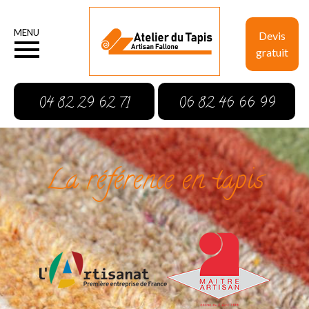
MENU
Devis
gratuit
04 82 29 62 71
06 82 46 66 99
La référence en tapis