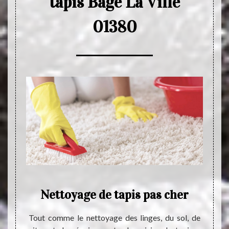
tapis Bage La Ville
01380
de
Nettoyage de tapis pas cher
Net
Tout comme le nettoyage des linges, du sol, de