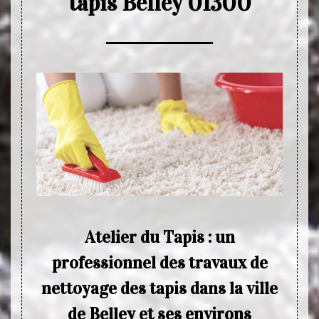
tapis Belley 01300
ence
Atelier du Tapis : un
professionnel des travaux de
otive à
Commen
nettoyage des tapis dans la ville
n œuvre
terme 
mise en
Il est
de Belley et ses environs