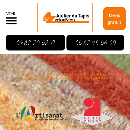
MENU
Devis
gratuit
04 82 29 62 71
06 82 46 66 99
La référence en tapis