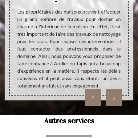
s avoir
netto
 qui va
différ
Les propriétaires des maisons peuvent effectuer
is est
même i
un grand nombre de travaux pour donner un
ons une
change
charme à l'intérieur de la maison. En effet, il est
de tout
avoir
très important de faire des travaux de nettoyage
ans une
travaux
pour les tapis. Pour réaliser ces interventions, il
Mettez-
devis.
faut contacter des professionnels dans le
ion sur
une est
domaine. Ainsi, nous pouvons vous proposer de
faire confiance à Atelier du Tapis qui a beaucoup
d'expérience en la matière. Il respecte les délais
convenus et il peut aussi vous établir un devis
totalement gratuit et sans engagement.
Autres services