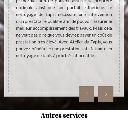
portent
primordial afin de pouvoir assurer sa propreté
netto
ait, il
optimale ainsi que son parfait esthétique. Le
différ
assurer
nettoyage de tapis nécessite une intervention
même i
aire des
d’un prestataire qualifié afin de pouvoir assurer le
change
s peut
meilleur accomplissement des travaux. Mais cela
avoir
il peut
ne veut pas dire que vous devrez payer un coût de
travaux
t aussi
prestation très élevé. Avec Atelier du Tapis, vous
devis.
t sans
pouvez bénéficier une prestation satisfaisante en
une est
nements
nettoyage de tapis à prix très abordable.
web. Il
gement.
Autres services