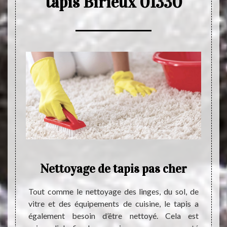
tapis Birieux 01330
age
Nettoyage de tapis pas cher
rieux
Tout comme le nettoyage des linges, du sol, de
Commen
vitre et des équipements de cuisine, le tapis a
terme 
également besoin d’être nettoyé. Cela est
Il est