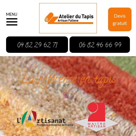
MENU
Devis
gratuit
04 82 29 62 71
06 82 46 66 99
La référence en tapis