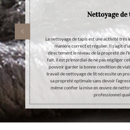
Nettoyage de 
tude de jouer
Le nettoyage de tapis est une activité très 
evraient vivre
manière correct et régulier. Il s’agit d
er leurs
directement le niveau de la propreté de l’i
r réaliser
fait, il est primordial de ne pas négliger c
tapis afin de
pouvoir garder la bonne condition de viab
n service d’un
travail de nettoyage de lit nécessite un pr
er la bonne
sa propreté optimale sans devoir l’agress
pis.
même confier la mise en œuvre de nettoy
professionnel quali