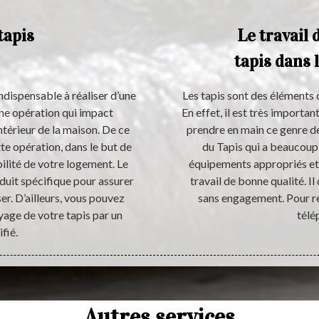
tapis
Le travail 
tapis dans l
indispensable à réaliser d’une
Les tapis sont des éléments q
’une opération qui impact
En effet, il est très importa
ntérieur de la maison. De ce
prendre en main ce genre de t
ette opération, dans le but de
du Tapis qui a beaucoup d
ilité de votre logement. Le
équipements appropriés et c'
oduit spécifique pour assurer
travail de bonne qualité. Il
er. D’ailleurs, vous pouvez
sans engagement. Pour rec
age de votre tapis par un
télé
fié.
Autres services