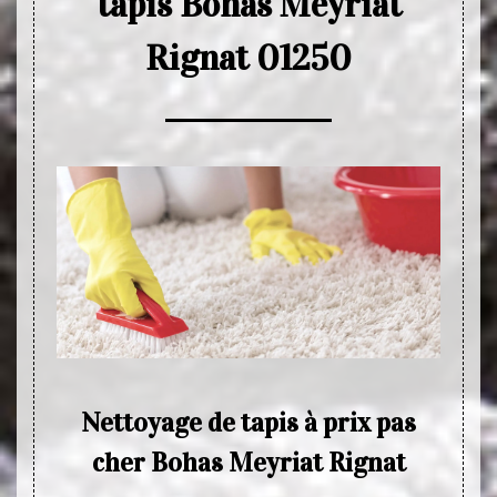
tapis Bohas Meyriat
Rignat 01250
pour
Nettoyage de tapis à prix pas
Le
ohas
cher Bohas Meyriat Rignat
des