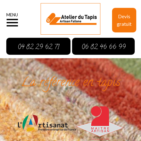
MENU
Devis
gratuit
04 82 29 62 71
06 82 46 66 99
La référence en tapis