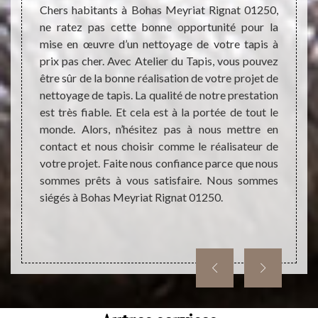
rons
Mey
Chers habitants à Bohas Meyriat Rignat 01250,
ne ratez pas cette bonne opportunité pour la
vaux de
Les ta
mise en œuvre d’un nettoyage de votre tapis à
doivent
un sup
prix pas cher. Avec Atelier du Tapis, vous pouvez
ons. En
est tr
être sûr de la bonne réalisation de votre projet de
ettoyage
cela. P
nettoyage de tapis. La qualité de notre prestation
ont très
trava
est très fiable. Et cela est à la portée de tout le
ier des
effect
monde. Alors, n’hésitez pas à nous mettre en
 faire
faire 
contact et nous choisir comme le réalisateur de
ise des
dress
votre projet. Faite nous confiance parce que nous
ment un
engage
sommes prêts à vous satisfaire. Nous sommes
t sans
complé
siégés à Bohas Meyriat Rignat 01250.
ments
dresse
phoner