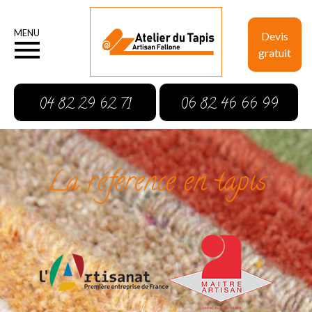
MENU
Devis
gratuit
04 82 29 62 71
06 82 46 66 99
La référence en tapis