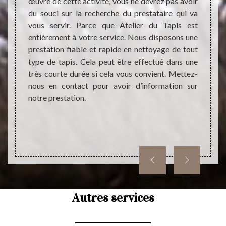
demande
œuvre de cette activité, vous ne devrez pas avoir
Cela v
aide le
du souci sur la recherche du prestataire qui va
décisi
yage de
vous servir. Parce que Atelier du Tapis est
ainsi 
i que la
entièrement à votre service. Nous disposons une
raison
e devis
prestation fiable et rapide en nettoyage de tout
ne dev
e frais
type de tapis. Cela peut être effectué dans une
servi
 fait,
très courte durée si cela vous convient. Mettez-
gratui
avec un
nous en contact pour avoir d’information sur
n’hés
notre prestation.
prestat
Autres services