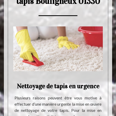
tapis Bouligneux 01330
Nettoyage de tapis en urgence
ration
Plusieurs raisons peuvent être vous motive à
Pour l
ojet de
effectuer d’une manière urgente la mise en œuvre
de tapi
andons
de nettoyage de votre tapis. Pour la mise en
sur la