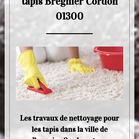
tapis Bregnier Cordon
01300
Les travaux de nettoyage pour
Ne
 de
les tapis dans la ville de
Si vou