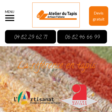
MENU
Devis
gratuit
04 82 29 62 71
06 82 46 66 99
La référence en tapis