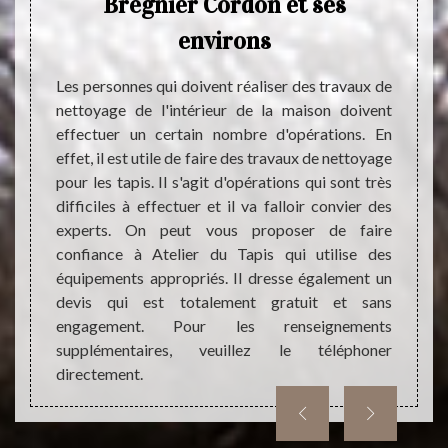
ville
Bregnier Cordon et ses
qui pe
votre 
es
environs
invito
Choisi
Les personnes qui doivent réaliser des travaux de
netto
nettoyage de l'intérieur de la maison doivent
fectuer
unique
effectuer un certain nombre d'opérations. En
ner un
fiable
effet, il est utile de faire des travaux de nettoyage
 il est
prêts 
pour les tapis. Il s'agit d'opérations qui sont très
ttoyage
une in
difficiles à effectuer et il va falloir convier des
ons, il
Contac
experts. On peut vous proposer de faire
ans le
nous v
confiance à Atelier du Tapis qui utilise des
oser de
ayez u
équipements appropriés. Il dresse également un
eaucoup
nettoy
devis qui est totalement gratuit et sans
 délais
engagement. Pour les renseignements
n devis
supplémentaires, veuillez le téléphoner
directement.