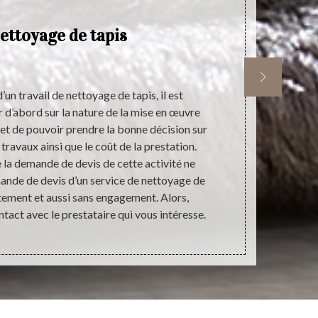
ettoyage de tapis
un travail de nettoyage de tapis, il est
Plusieurs r
r d’abord sur la nature de la mise en œuvre
urgente la m
et de pouvoir prendre la bonne décision sur
œuvre de 
 travaux ainsi que le coût de la prestation.
recherche du
e la demande de devis de cette activité ne
est entièreme
mande de devis d’un service de nettoyage de
rapide en ne
itement et aussi sans engagement. Alors,
une très co
ntact avec le prestataire qui vous intéresse.