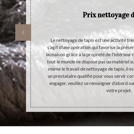
Prix nettoyage d
réaliser d’une
Le nettoyage de tapis est une activité très
ui impact
s’agit d’une opération qui favorise la prése
maison. De ce
la maison grâce à la propreté de l’intérieur
dans le but de
tout le monde ne dispose pas un matériel suf
logement. Le
même le travail de nettoyage de tapis, il es
e pour assurer
un prestataire qualifié pour vous servir co
 vous pouvez
engager, veuillez se renseigner d’abord sur
apis par un
votre projet.