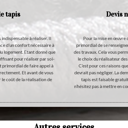
e tapis
Devis n
 indispensable à réaliser. Il
Pour la mise en œuvre d’
nce d’un confort nécessaire à
primordial de se renseigne
 du logement. Etant donné que
des travaux. Cela vous perm
fisant pour réaliser par soi-
le choix du réalisateur des
t primordial de faire appel à
C’est pour ces raisons qu
rrectement. Et avant de vous
devrait pas négliger. La de
 le coût de la réalisation de
tapis est faisable gratu
n’hésitez pas à mettre en co
Autres services