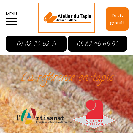
MENU
Devis
gratuit
04 82 29 62 71
06 82 46 66 99
La référence en tapis