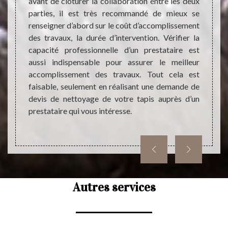
avant de clôturer la collaboration entre les deux
rgence,
réalis
parties, il est très recommandé de mieux se
acter
Parce 
renseigner d’abord sur le coût d’accomplissement
issance
faire 
des travaux, la durée d’intervention. Vérifier la
us aide
de pr
capacité professionnelle d’un prestataire est
acement
optima
aussi indispensable pour assurer le meilleur
e notre
d’un p
accomplissement des travaux. Tout cela est
e monde
tapis 
faisable, seulement en réalisant une demande de
 sommes
la lon
devis de nettoyage de votre tapis auprès d’un
230.
nettoy
prestataire qui vous intéresse.
compte
nettoy
Autres services