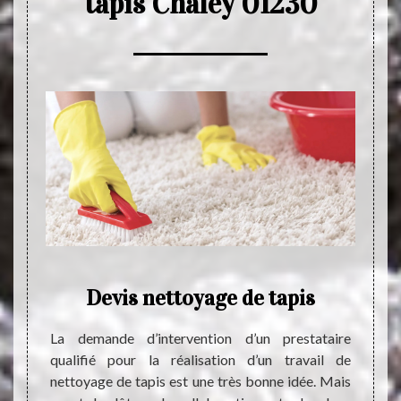
tapis Chaley 01230
ence
Devis nettoyage de tapis
P
La demande d’intervention d’un prestataire
qualifié pour la réalisation d’un travail de
 01230,
Pourq
nettoyage de tapis est une très bonne idée. Mais
tion en
d’inte