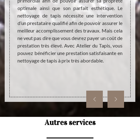
tacter.
primordial afin de pouvoir assurer sa propreté
la mai
teur de
optimale ainsi que son parfait esthétique. Le
logem
et pas
nettoyage de tapis nécessite une intervention
dispos
ésultat
d’un prestataire qualifié afin de pouvoir assurer le
par so
alement
meilleur accomplissement des travaux. Mais cela
est pr
offrant
ne veut pas dire que vous devrez payer un coût de
qualif
rdable.
prestation très élevé. Avec Atelier du Tapis, vous
de vou
oignez-
pouvez bénéficier une prestation satisfaisante en
sur le 
us ayez
nettoyage de tapis à prix très abordable.
vre de
Autres services