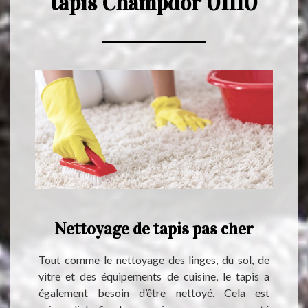
tapis Champdor 01110
her
Nettoyage de tapis pas cher
 fiable
Tout comme le nettoyage des linges, du sol, de
Le ne
uvre de
vitre et des équipements de cuisine, le tapis a
indisp
us vous
également besoin d’être nettoyé. Cela est
qui fa