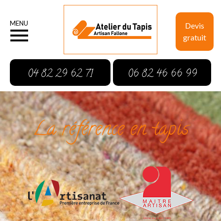
MENU
Devis
gratuit
04 82 29 62 71
06 82 46 66 99
La référence en tapis