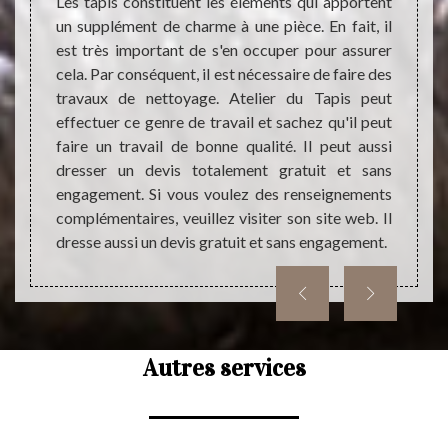
Les tapis constituent les éléments qui apportent
invito
i sont
un supplément de charme à une pièce. En fait, il
Choisi
r peut
est très important de s'en occuper pour assurer
netto
n tapis
cela. Par conséquent, il est nécessaire de faire des
unique
apis, il
travaux de nettoyage. Atelier du Tapis peut
fiable
n œuvre
effectuer ce genre de travail et sachez qu'il peut
prêts 
 La clef
faire un travail de bonne qualité. Il peut aussi
une in
faction,
dresser un devis totalement gratuit et sans
Contac
ec une
engagement. Si vous voulez des renseignements
nous v
yage de
complémentaires, veuillez visiter son site web. Il
une b
dresse aussi un devis gratuit et sans engagement.
nettoy
Autres services