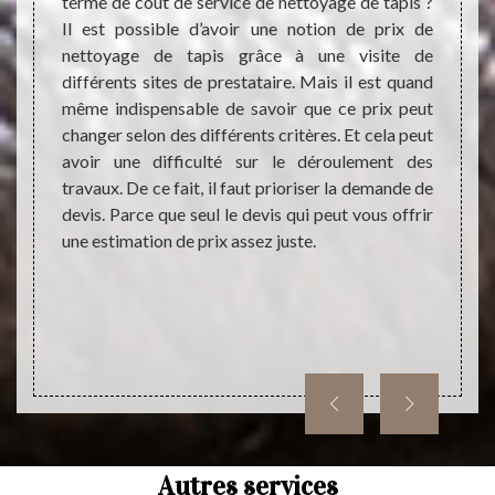
ération
terme de coût de service de nettoyage de tapis ?
dans d
saire à
Il est possible d’avoir une notion de prix de
niveau
ieur du
nettoyage de tapis grâce à une visite de
blocag
nde ne
différents sites de prestataire. Mais il est quand
l’inté
éaliser
même indispensable de savoir que ce prix peut
est tr
pis, il
changer selon des différents critères. Et cela peut
qui es
tataire
avoir une difficulté sur le déroulement des
ignor
t avant
travaux. De ce fait, il faut prioriser la demande de
durabl
d’abord
devis. Parce que seul le devis qui peut vous offrir
pas la
une estimation de prix assez juste.
Autres services