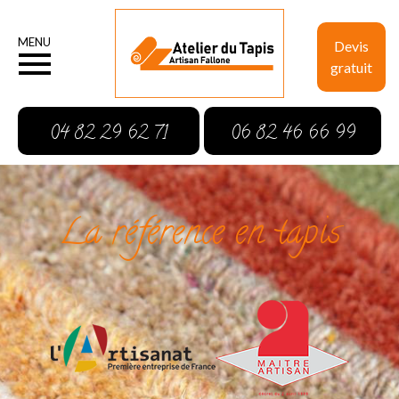
MENU
Devis
gratuit
04 82 29 62 71
06 82 46 66 99
La référence en tapis