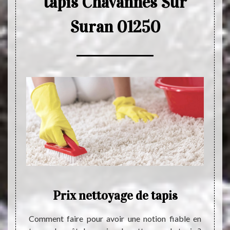
tapis Chavannes Sur
Suran 01250
Prix nettoyage de tapis
é très
Comment faire pour avoir une notion fiable en
Le tap