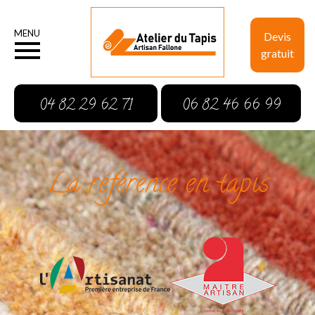
MENU
Devis
gratuit
04 82 29 62 71
06 82 46 66 99
La référence en tapis