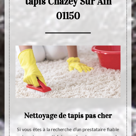
tapis Chazey Sur Ain
01150
es
Nettoyage de tapis pas cher
E
apis
Si vous êtes à la recherche d’un prestataire fiable