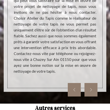
 Ain
qui peut vous satisfaire sur la mise en œuvre de
Atel
votre projet de nettoyage de tapis, nous vous
profe
invitons de ne pas hésiter à nous contacter.
netto
Choisir Atelier du Tapis comme le réalisateur de
maisons
connai
nettoyage de votre tapis ne vous permet pas
eur de
type d
uniquement d’être sûr de l’obtention d’un résultat
ttoyage
très f
fiable. Sachez aussi que nous sommes également
rations
de tra
prêts à garantir votre satisfaction en vous offrant
cter des
faire 
une intervention efficace à prix très abordable.
es pour
tapis,
Contactez-nous vite par téléphone ou rejoignez-
oser de
Si vo
nous vite à Chazey Sur Ain 01150 pour que vous
ise des
invito
ayez une bonne notion sur la mise en œuvre de
besoin
notre 
nettoyage de votre tapis.
éphoner
Autres services