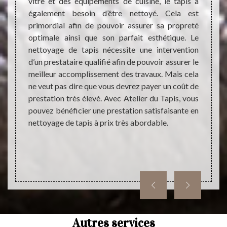
vitre et des équipements de cuisine, le tapis a
nieu La
Atel
également besoin d’être nettoyé. Cela est
ier une
profe
primordial afin de pouvoir assurer sa propreté
yage de
netto
optimale ainsi que son parfait esthétique. Le
de nous
connai
nettoyage de tapis nécessite une intervention
ns une
type d
d’un prestataire qualifié afin de pouvoir assurer le
tinente
très f
meilleur accomplissement des travaux. Mais cela
ment et
de tra
ne veut pas dire que vous devrez payer un coût de
pis. Le
faire 
prestation très élevé. Avec Atelier du Tapis, vous
rtée de
tapis,
pouvez bénéficier une prestation satisfaisante en
ervice.
Si vo
nettoyage de tapis à prix très abordable.
vante :
invito
notre 
Autres services