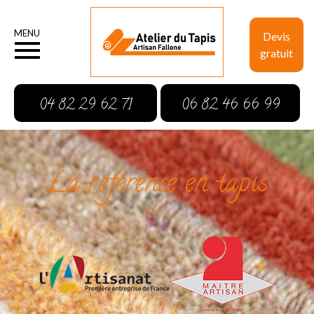
MENU
Devis
gratuit
04 82 29 62 71
06 82 46 66 99
La référence en tapis