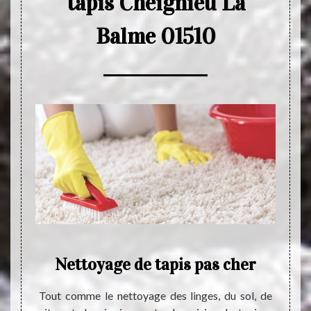
tapis Cheignieu La
Balme 01510
ence
Nettoyage de tapis pas cher
E
Tout comme le nettoyage des linges, du sol, de