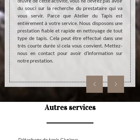
œuvre de cette activité, vous ne devrez pas avoir
direct
ce dans
du souci sur la recherche du prestataire qui va
de la m
qualité
vous servir. Parce que Atelier du Tapis est
néglig
 de la
entièrement à votre service. Nous disposons une
garder
ur être
prestation fiable et rapide en nettoyage de tout
logeme
long de
type de tapis. Cela peut être effectué dans une
un pro
 il est
très courte durée si cela vous convient. Mettez-
optima
ise en
nous en contact pour avoir d’information sur
pouve
ersonne
notre prestation.
nettoy
qualifi
Autres services
Détachage de tapis Civrieux