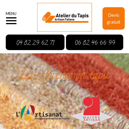
MENU
Devis
gratuit
04 82 29 62 71
06 82 46 66 99
La référence en tapis