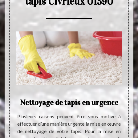
tapis Civrieux 01390
de
Nettoyage de tapis en urgence
Plusieurs raisons peuvent être vous motive à
Le ne
effectuer d’une manière urgente la mise en œuvre
indisp
devrait
de nettoyage de votre tapis. Pour la mise en
réguli
devrait