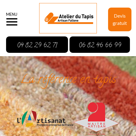
MENU
Devis
gratuit
04 82 29 62 71
06 82 46 66 99
La référence en tapis