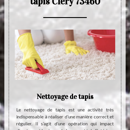
tapis Clery 73460
Nettoyage de tapis
Ne
é très
Le nettoyage de tapis est une activité très
Si vou
ération
indispensable à réaliser d’une manière correct et
qui pe
saire à
régulier. Il s’agit d’une opération qui impact
votre 