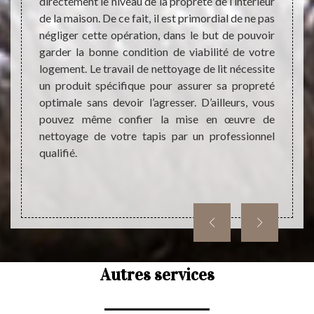
ieur du
directement le niveau de la propreté de l’intérieur
invito
nde ne
de la maison. De ce fait, il est primordial de ne pas
Choisi
éaliser
négliger cette opération, dans le but de pouvoir
netto
pis, il
garder la bonne condition de viabilité de votre
unique
tataire
logement. Le travail de nettoyage de lit nécessite
fiable
t avant
un produit spécifique pour assurer sa propreté
prêts 
d’abord
optimale sans devoir l’agresser. D’ailleurs, vous
une in
pouvez même confier la mise en œuvre de
Contac
nettoyage de votre tapis par un professionnel
nous v
qualifié.
bonne 
de votr
Autres services