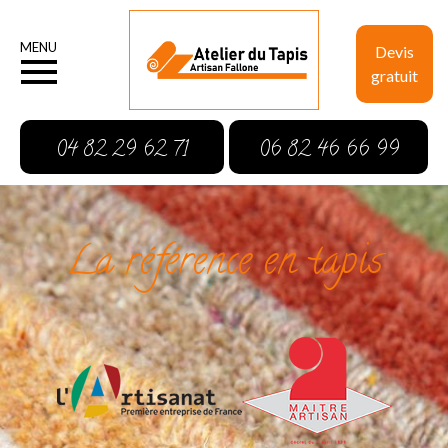
MENU
Devis
gratuit
04 82 29 62 71
06 82 46 66 99
La référence en tapis