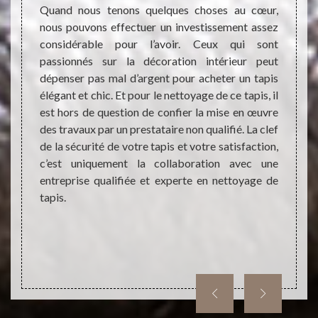
ses
qualif
Quand nous tenons quelques choses au cœur,
nettoy
nous pouvons effectuer un investissement assez
avant 
considérable pour l’avoir. Ceux qui sont
parti
vaux de
passionnés sur la décoration intérieur peut
rensei
doivent
dépenser pas mal d’argent pour acheter un tapis
des tr
ons. En
élégant et chic. Et pour le nettoyage de ce tapis, il
capaci
ettoyage
est hors de question de confier la mise en œuvre
aussi 
ont très
des travaux par un prestataire non qualifié. La clef
accom
ier des
de la sécurité de votre tapis et votre satisfaction,
faisab
 faire
c’est uniquement la collaboration avec une
devis 
ise des
entreprise qualifiée et experte en nettoyage de
prestat
ment un
tapis.
t sans
ments
phoner