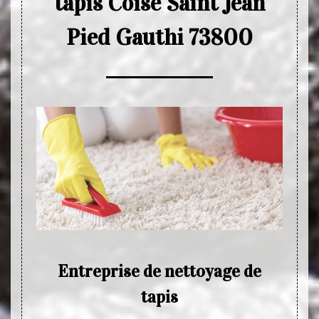
tapis Coise Saint Jean
Pied Gauthi 73800
pour
Entreprise de nettoyage de
oise
tapis
La de