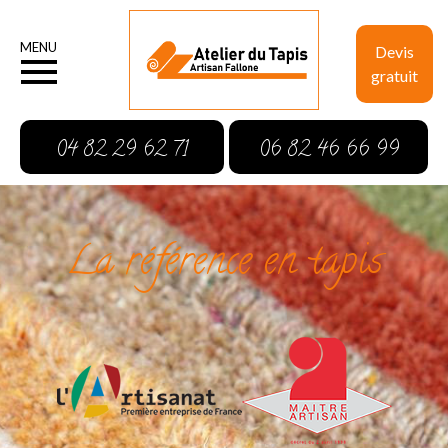
MENU
Devis
gratuit
04 82 29 62 71
06 82 46 66 99
La référence en tapis