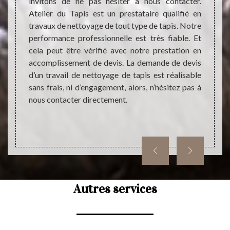
tacter.
invitons de ne pas hésiter à nous contacter.
Il s’a
teur de
Atelier du Tapis est un prestataire qualifié en
prop
et pas
travaux de nettoyage de tout type de tapis. Notre
interv
ésultat
performance professionnelle est très fiable. Et
pour o
alement
cela peut être vérifié avec notre prestation en
tapis 
offrant
accomplissement de devis. La demande de devis
vous p
rdable.
d’un travail de nettoyage de tapis est réalisable
travau
oignez-
sans frais, ni d’engagement, alors, n’hésitez pas à
tapis
us ayez
nous contacter directement.
l’aspe
vre de
Alors, 
Autres services