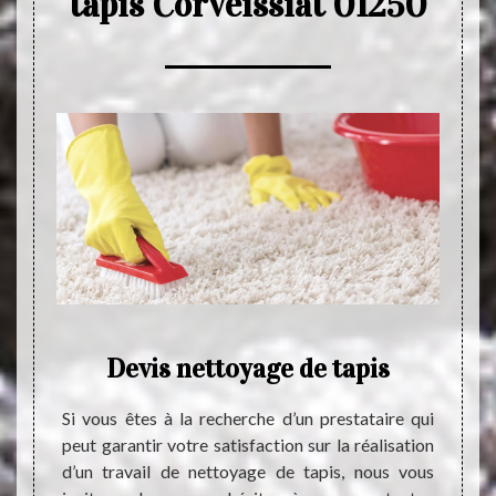
tapis Corveissiat 01250
her
Devis nettoyage de tapis
E
 fiable
Si vous êtes à la recherche d’un prestataire qui
uvre de
peut garantir votre satisfaction sur la réalisation
Le ne
us vous
d’un travail de nettoyage de tapis, nous vous
indisp