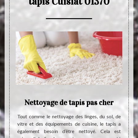
tapis Cuisiat 01370
her
Nettoyage de tapis pas cher
Net
 fiable
Tout comme le nettoyage des linges, du sol, de
uvre de
vitre et des équipements de cuisine, le tapis a
Chers 
us vous
également besoin d’être nettoyé. Cela est
si vou