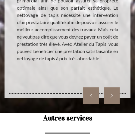
tacter.
primordial afin de pouvoir assurer sa propreté
urgenc
teur de
optimale ainsi que son parfait esthétique. Le
nous
et pas
nettoyage de tapis nécessite une intervention
direct
ésultat
d’un prestataire qualifié afin de pouvoir assurer le
très f
alement
meilleur accomplissement des travaux. Mais cela
à pouv
offrant
ne veut pas dire que vous devrez payer un coût de
tout t
rdable.
prestation très élevé. Avec Atelier du Tapis, vous
interv
oignez-
pouvez bénéficier une prestation satisfaisante en
malgré
yez une
nettoyage de tapis à prix très abordable.
trouva
ttoyage
Autres services