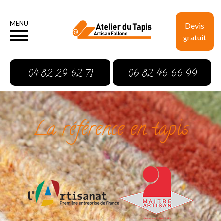
MENU
Devis
gratuit
04 82 29 62 71
06 82 46 66 99
La référence en tapis