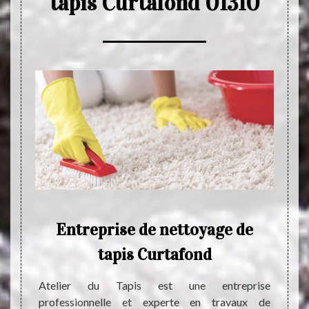
tapis Curtafond 01310
her
Entreprise de nettoyage de
Le
tapis Curtafond
sol, de
C
tapis a
Atelier du Tapis est une entreprise
la est
professionnelle et experte en travaux de