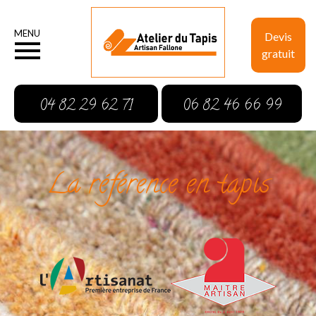
MENU
Devis
gratuit
04 82 29 62 71
06 82 46 66 99
La référence en tapis