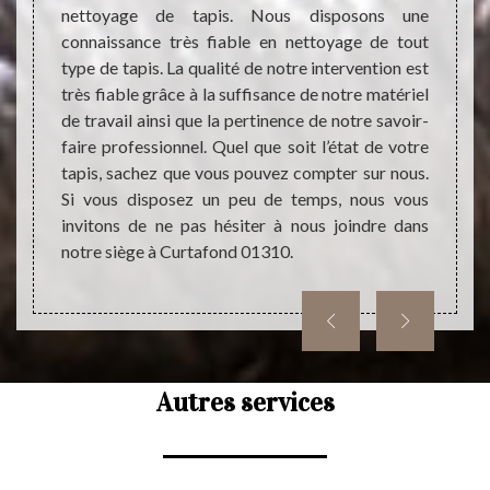
ropreté
Les ta
nettoyage de tapis. Nous disposons une
que. Le
un sup
connaissance très fiable en nettoyage de tout
vention
est tr
type de tapis. La qualité de notre intervention est
surer le
cela. P
très fiable grâce à la suffisance de notre matériel
is cela
trava
de travail ainsi que la pertinence de notre savoir-
coût de
effect
faire professionnel. Quel que soit l’état de votre
s, vous
faire 
tapis, sachez que vous pouvez compter sur nous.
ante en
dress
Si vous disposez un peu de temps, nous vous
engage
invitons de ne pas hésiter à nous joindre dans
complé
notre siège à Curtafond 01310.
dresse
Autres services