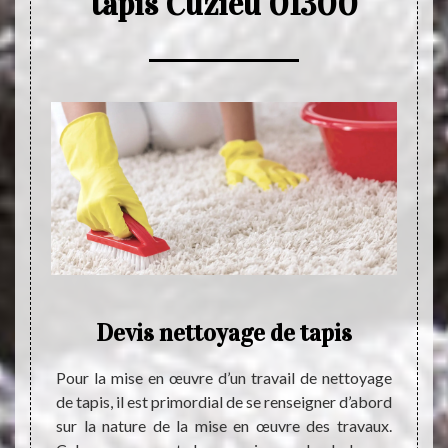
tapis Cuzieu 01300
Devis nettoyage de tapis
P
 trouvé
Pour la mise en œuvre d’un travail de nettoyage
ais. Le
de tapis, il est primordial de se renseigner d’abord
Le tap
tout le
sur la nature de la mise en œuvre des travaux.
ignore