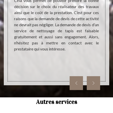
tapis à
Cela vous permet de pouvoir prendre la bonne
être t
e tapis
décision sur le choix du réalisateur des travaux
votre 
rix. Ce
ainsi que le coût de la prestation. C’est pour ces
néces
 ne pas
raisons que la demande de devis de cette activité
réalis
t être
ne devrait pas négliger. La demande de devis d’un
sûr de
avorise
service de nettoyage de tapis est faisable
la mis
sectes.
gratuitement et aussi sans engagement. Alors,
forte
n’hésitez pas à mettre en contact avec le
œuvre 
prestataire qui vous intéresse.
qualifi
Autres services