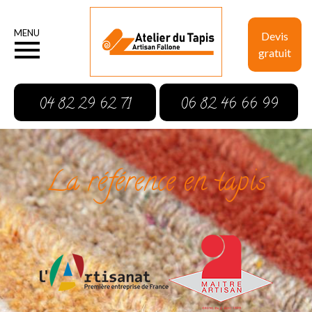
MENU
Devis
gratuit
04 82 29 62 71
06 82 46 66 99
La référence en tapis