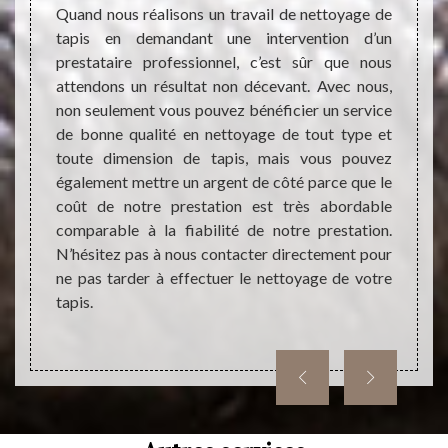
qui pe
devrait
Quand nous réalisons un travail de nettoyage de
votre 
devrait
tapis en demandant une intervention d’un
invito
ce dans
prestataire professionnel, c’est sûr que nous
Choisi
qualité
attendons un résultat non décevant. Avec nous,
netto
 de la
non seulement vous pouvez bénéficier un service
unique
ur être
de bonne qualité en nettoyage de tout type et
fiable
long de
toute dimension de tapis, mais vous pouvez
prêts 
 il est
également mettre un argent de côté parce que le
une in
ise en
coût de notre prestation est très abordable
Contac
ersonne
comparable à la fiabilité de notre prestation.
nous v
N’hésitez pas à nous contacter directement pour
ayez u
ne pas tarder à effectuer le nettoyage de votre
nettoy
tapis.