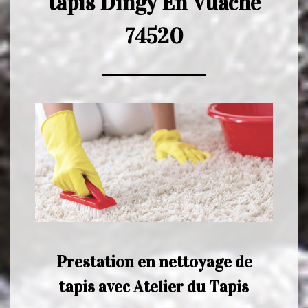
tapis Dingy En Vuache
74520
de
Prestation en nettoyage de
Ne
tapis avec Atelier du Tapis
Si vou