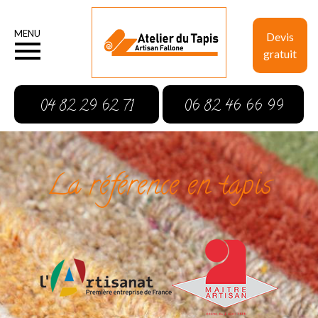
MENU
Devis
gratuit
04 82 29 62 71
06 82 46 66 99
La référence en tapis