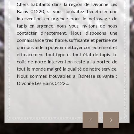
 cœur,
Chers habitants dans la région de Divonne Les
Chers 
t assez
Bains 01220, si vous souhaitez bénéficier une
ratez 
i sont
intervention en urgence pour le nettoyage de
en œuv
r peut
tapis en urgence, nous vous invitons de nous
cher. 
n tapis
contacter directement. Nous disposons une
de la
apis, il
connaissance très fiable, suffisante et pertinente
nettoy
n œuvre
qui nous aide à pouvoir nettoyer correctement et
est tr
 La clef
efficacement tout type et tout état de tapis. Le
monde.
faction,
coût de notre intervention reste à la portée de
contac
ec une
tout le monde malgré la qualité de notre service.
votre 
yage de
Nous sommes trouvables à l’adresse suivante :
somme
Divonne Les Bains 01220.
siégés