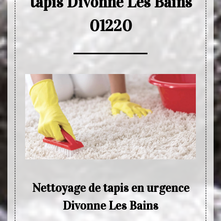
tapis Divonne Les Bains
01220
de
Nettoyage de tapis en urgence
Ne
Divonne Les Bains