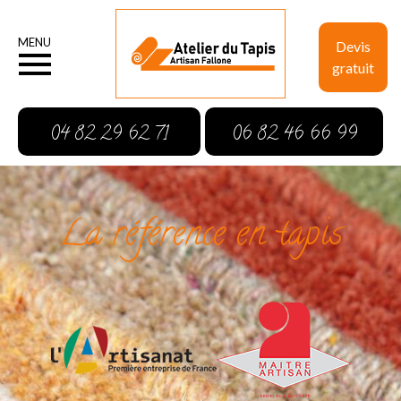
MENU
Devis
gratuit
04 82 29 62 71
06 82 46 66 99
La référence en tapis