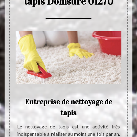
tapis Domsure 01270
s
Entreprise de nettoyage de
tapis
ttoyage
Si vou
 d’abord
peut g
Le nettoyage de tapis est une activité très
ravaux.
d’un t
indispensable à réaliser au moins une fois par an.