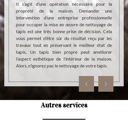
a bonne
invito
Il s’agit d’une opération nécessaire pour la
travaux
Atelie
propreté de la maison. Demander une
our ces
travau
intervention d’une entreprise professionnelle
ctivité
perfor
pour occuper la mise en œuvre de nettoyage de
is d’un
cela p
tapis est une très bonne prise de décision. Cela
isable
accomp
vous permet d’être sûr du résultat reçu par les
 Alors,
d’un t
travaux tout en préservant le meilleur état de
vec le
sans f
tapis. Un tapis bien propre peut améliorer
nous c
l’aspect esthétique de l’intérieur de la maison.
Alors, n’ignorez pas le nettoyage de votre tapis.
Autres services