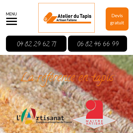
MENU
Devis
gratuit
04 82 29 62 71
06 82 46 66 99
La référence en tapis