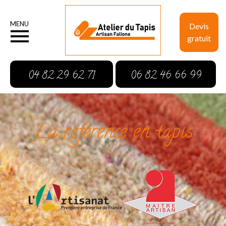
MENU
Devis
gratuit
04 82 29 62 71
06 82 46 66 99
La référence en tapis