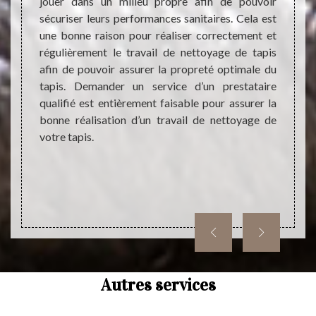
vaux de
jouer dans un milieu propre afin de pouvoir
urgenc
doivent
sécuriser leurs performances sanitaires. Cela est
nous
ons. En
une bonne raison pour réaliser correctement et
direct
ettoyage
régulièrement le travail de nettoyage de tapis
très f
ont très
afin de pouvoir assurer la propreté optimale du
à pouv
ier des
tapis. Demander un service d’un prestataire
tout t
 faire
qualifié est entièrement faisable pour assurer la
interv
ise des
bonne réalisation d’un travail de nettoyage de
malgré
ment un
votre tapis.
trouva
t sans
ments
phoner
Autres services