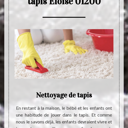
tapis Eloise 01200
pour
Nettoyage de tapis
Net
oise
En restant à la maison, le bébé et les enfants ont
une habitude de jouer dans le tapis. Et comme
Chers 
nous le savons déjà, les enfants devraient vivre et
vous s