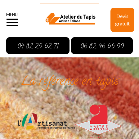
MENU
Devis
gratuit
04 82 29 62 71
06 82 46 66 99
La référence en tapis