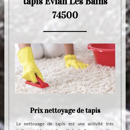
tapis Evian Les Bains
74500
de
Prix nettoyage de tapis
is
Le nettoyage de tapis est une activité très
Le tap