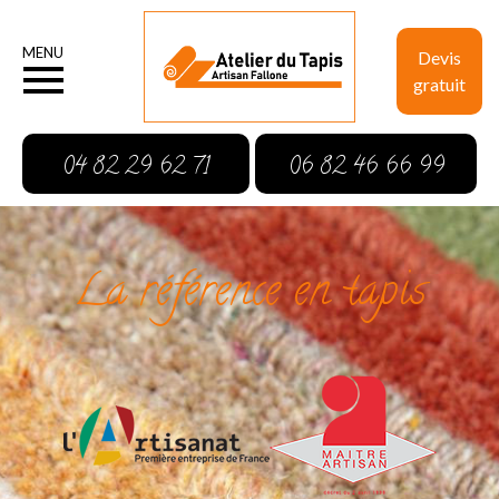
MENU
Devis
gratuit
04 82 29 62 71
06 82 46 66 99
La référence en tapis