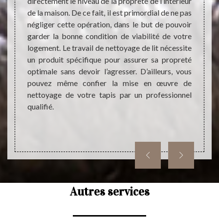
ieur du
directement le niveau de la propreté de l’intérieur
Il s’a
nde ne
de la maison. De ce fait, il est primordial de ne pas
prop
éaliser
négliger cette opération, dans le but de pouvoir
interv
pis, il
garder la bonne condition de viabilité de votre
pour o
tataire
logement. Le travail de nettoyage de lit nécessite
tapis 
t avant
un produit spécifique pour assurer sa propreté
vous p
d’abord
optimale sans devoir l’agresser. D’ailleurs, vous
travau
pouvez même confier la mise en œuvre de
tapis
nettoyage de votre tapis par un professionnel
l’aspe
qualifié.
Alors, 
Autres services