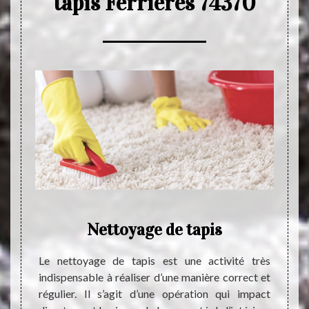
tapis Ferrieres 74370
Nettoyage de tapis
E
é très
Le nettoyage de tapis est une activité très
ération
indispensable à réaliser d’une manière correct et
Le ne
saire à
régulier. Il s’agit d’une opération qui impact
indisp