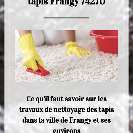
tapis Frangy 74270
r les
Ce qu'il faut savoir sur les
P
y et
travaux de nettoyage des tapis
t
dans la ville de Frangy et ses
Quand 
environs
tapis