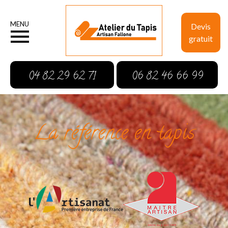
MENU
Devis
gratuit
04 82 29 62 71
06 82 46 66 99
La référence en tapis