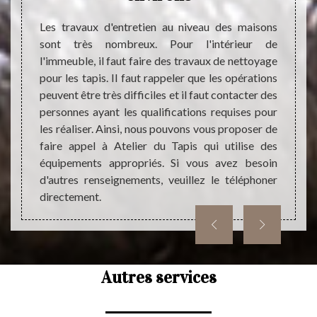
mbellir
presta
st très
Les travaux d'entretien au niveau des maisons
attend
ionnels
sont très nombreux. Pour l'intérieur de
non se
 Ainsi,
l'immeuble, il faut faire des travaux de nettoyage
de bon
s qui a
pour les tapis. Il faut rappeler que les opérations
toute
ise des
peuvent être très difficiles et il faut contacter des
égalem
on pour
personnes ayant les qualifications requises pour
coût 
lité. Il
les réaliser. Ainsi, nous pouvons vous proposer de
compar
et sans
faire appel à Atelier du Tapis qui utilise des
N’hési
utres
équipements appropriés. Si vous avez besoin
ne pas
ement.
d'autres renseignements, veuillez le téléphoner
tapis.
directement.
Autres services