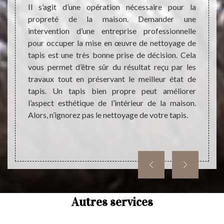
vaux de
blocag
Il s’agit d’une opération nécessaire pour la
doivent
l’inté
propreté de la maison. Demander une
ons. En
est tr
intervention d’une entreprise professionnelle
ettoyage
qui es
pour occuper la mise en œuvre de nettoyage de
ont très
ignor
tapis est une très bonne prise de décision. Cela
ier des
durabl
vous permet d’être sûr du résultat reçu par les
 faire
pas la
travaux tout en préservant le meilleur état de
ise des
tapis. Un tapis bien propre peut améliorer
ment un
l’aspect esthétique de l’intérieur de la maison.
t sans
Alors, n’ignorez pas le nettoyage de votre tapis.
ments
phoner
Autres services