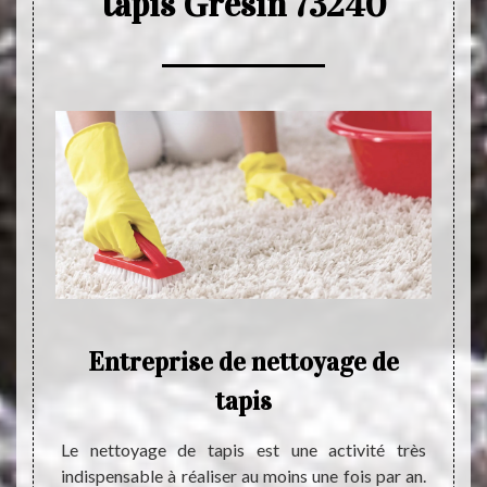
tapis Gresin 73240
pour
Entreprise de nettoyage de
esin
tapis
Le tap
dans d
Le nettoyage de tapis est une activité très
niveau
indispensable à réaliser au moins une fois par an.