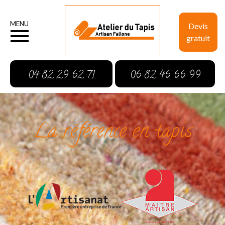
MENU
Devis
gratuit
04 82 29 62 71
06 82 46 66 99
La référence en tapis