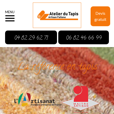
MENU
Devis
gratuit
04 82 29 62 71
06 82 46 66 99
La référence en tapis