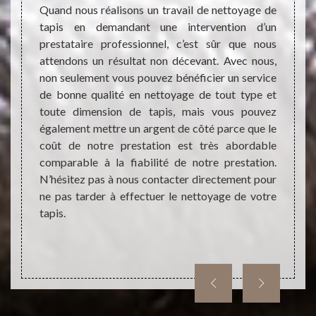
vitre 
 cœur,
Quand nous réalisons un travail de nettoyage de
égale
t assez
tapis en demandant une intervention d’un
primor
i sont
prestataire professionnel, c’est sûr que nous
optima
r peut
attendons un résultat non décevant. Avec nous,
nettoy
n tapis
non seulement vous pouvez bénéficier un service
d’un pr
apis, il
de bonne qualité en nettoyage de tout type et
meille
n œuvre
toute dimension de tapis, mais vous pouvez
ne veu
 La clef
également mettre un argent de côté parce que le
presta
faction,
coût de notre prestation est très abordable
pouvez
ec une
comparable à la fiabilité de notre prestation.
nettoy
yage de
N’hésitez pas à nous contacter directement pour
ne pas tarder à effectuer le nettoyage de votre
tapis.