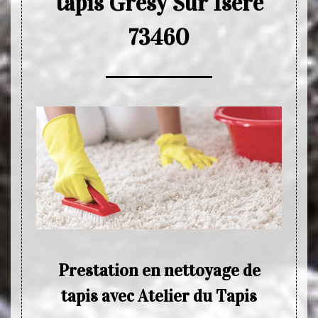
tapis Gresy Sur Isere
73460
de
Prestation en nettoyage de
Ne
tapis avec Atelier du Tapis
Tout c