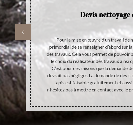
is
Devis nettoyage 
à réaliser au
Pour la mise en œuvre d’un travail de n
re pour la
primordial de se renseigner d’abord sur la
 entreprise
des travaux. Cela vous permet de pouvoir p
e de tapis est
le choix du réalisateur des travaux ainsi q
ûr du résultat
C’est pour ces raisons que la demande de 
tapis. Un tapis
devrait pas négliger. La demande de devis 
rieur de la
tapis est faisable gratuitement et auss
tapis.
n’hésitez pas à mettre en contact avec le pr