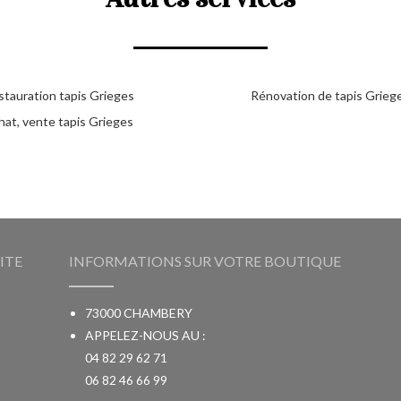
stauration tapis Grieges
Rénovation de tapis Grieg
hat, vente tapis Grieges
ITE
INFORMATIONS SUR VOTRE BOUTIQUE
73000 CHAMBERY
APPELEZ-NOUS AU :
04 82 29 62 71
06 82 46 66 99