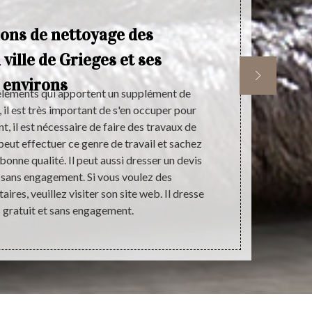
ions de nettoyage des
P
 ville de Grieges et ses
environs
 éléments qui apportent un supplément de
Le tapis est 
, il est très important de s'en occuper pour
de la maison.
t, il est nécessaire de faire des travaux de
votre logem
peut effectuer ce genre de travail et sachez
vigilance lors
e bonne qualité. Il peut aussi dresser un devis
la préservati
 sans engagement. Si vous voulez des
de nettoyage
es, veuillez visiter son site web. Il dresse
de
s gratuit et sans engagement.