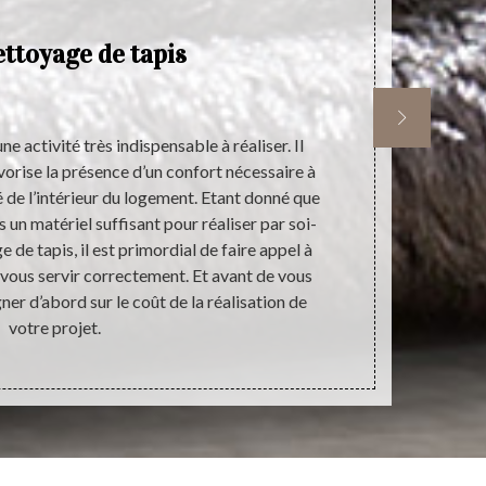
ettoyage de tapis
e activité très indispensable à réaliser. Il
Si vous souha
avorise la présence d’un confort nécessaire à
de votre 
é de l’intérieur du logement. Etant donné que
vivement de n
 un matériel suffisant pour réaliser par soi-
de votre tapi
 de tapis, il est primordial de faire appel à
votre tapis 
r vous servir correctement. Et avant de vous
tapis. Une de
ner d’abord sur le coût de la réalisation de
frais et en
votre projet.
mett