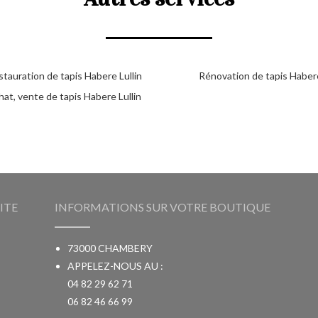
tauration de tapis Habere Lullin
Rénovation de tapis Habere
at, vente de tapis Habere Lullin
ITE
INFORMATIONS SUR VOTRE BOUTIQUE
73000 CHAMBERY
APPELEZ-NOUS AU :
04 82 29 62 71
06 82 46 66 99