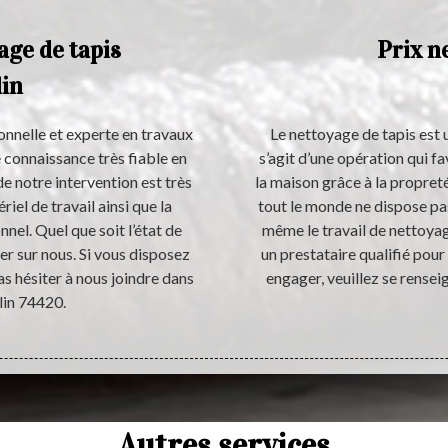
age de tapis
Prix n
lin
onnelle et experte en travaux
Le nettoyage de tapis est un
 connaissance très fiable en
s’agit d’une opération qui f
de notre intervention est très
la maison grâce à la propret
riel de travail ainsi que la
tout le monde ne dispose pas
nel. Quel que soit l’état de
même le travail de nettoyage
r sur nous. Si vous disposez
un prestataire qualifié pou
s hésiter à nous joindre dans
engager, veuillez se renseig
lin 74420.
Autres services