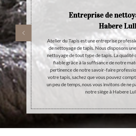
Entreprise de nettoy
Habere Lul
rents types de
Atelier du Tapis est une entreprise professi
as du tout le
de nettoyage de tapis. Nous disposons une
 de la maison
nettoyage de tout type de tapis. La qualité 
iété de prix.
fiable grâce à la suffisance de notre maté
 sa propreté.
pertinence de notre savoir-faire profession
e favorise pas
votre tapis, sachez que vous pouvez compte
.
un peu de temps, nous vous invitons de ne pa
notre siège à Habere Lul