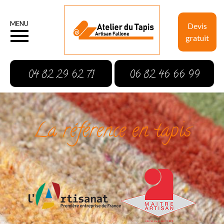
MENU
Devis
gratuit
04 82 29 62 71
06 82 46 66 99
La référence en tapis