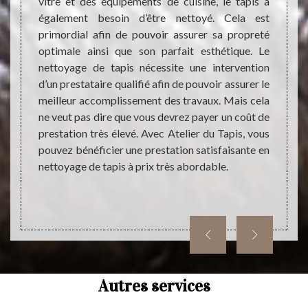
rect et
vitre et des équipements de cuisine, le tapis a
Pourq
 impact
également besoin d’être nettoyé. Cela est
d’inte
térieur
primordial afin de pouvoir assurer sa propreté
réalis
e ne pas
optimale ainsi que son parfait esthétique. Le
Parce 
pouvoir
nettoyage de tapis nécessite une intervention
faire 
e votre
d’un prestataire qualifié afin de pouvoir assurer le
de pr
cessite
meilleur accomplissement des travaux. Mais cela
optima
ropreté
ne veut pas dire que vous devrez payer un coût de
d’un p
s, vous
prestation très élevé. Avec Atelier du Tapis, vous
tapis 
vre de
pouvez bénéficier une prestation satisfaisante en
la lon
sionnel
nettoyage de tapis à prix très abordable.
nettoy
compte
nettoy
Autres services