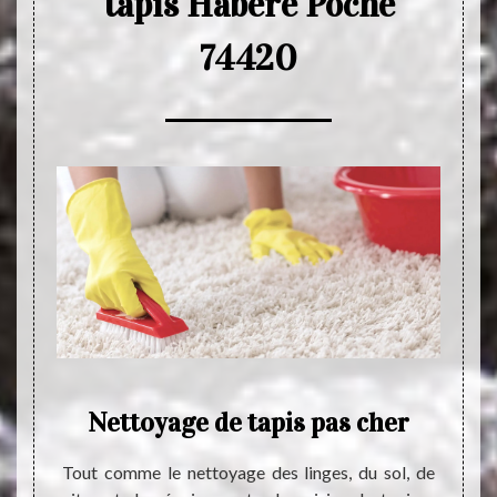
tapis Habere Poche
74420
Nettoyage de tapis pas cher
P
é très
Tout comme le nettoyage des linges, du sol, de