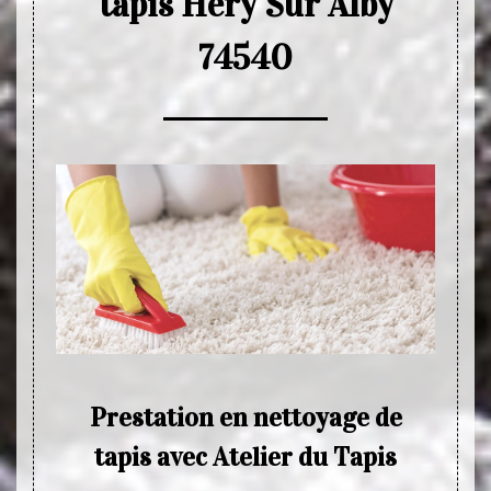
tapis Hery Sur Alby
74540
s
Prestation en nettoyage de
tapis avec Atelier du Tapis
ataire
Le ne