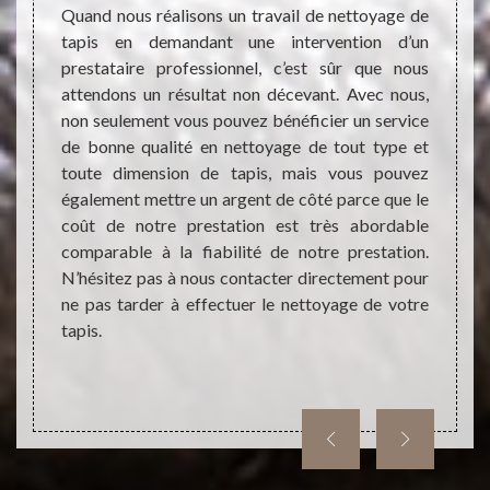
vail de
indisp
Quand nous réalisons un travail de nettoyage de
e. Mais
réguli
tapis en demandant une intervention d’un
es deux
direct
prestataire professionnel, c’est sûr que nous
eux se
de la m
attendons un résultat non décevant. Avec nous,
ssement
néglig
non seulement vous pouvez bénéficier un service
fier la
garder
de bonne qualité en nettoyage de tout type et
ire est
logeme
toute dimension de tapis, mais vous pouvez
eilleur
un pro
également mettre un argent de côté parce que le
la est
optima
coût de notre prestation est très abordable
ande de
pouve
comparable à la fiabilité de notre prestation.
ès d’un
nettoy
N’hésitez pas à nous contacter directement pour
qualifi
ne pas tarder à effectuer le nettoyage de votre
tapis.