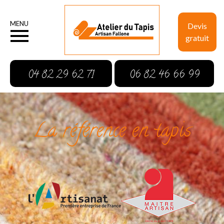
MENU
Devis
gratuit
04 82 29 62 71
06 82 46 66 99
La référence en tapis