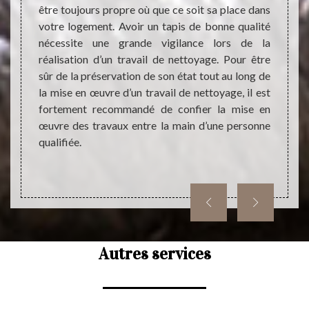
ouvoir
être toujours propre où que ce soit sa place dans
netto
ela est
votre logement. Avoir un tapis de bonne qualité
connai
ment et
nécessite une grande vigilance lors de la
type d
e tapis
réalisation d’un travail de nettoyage. Pour être
très f
male du
sûr de la préservation de son état tout au long de
de tra
ataire
la mise en œuvre d’un travail de nettoyage, il est
faire 
urer la
fortement recommandé de confier la mise en
tapis,
yage de
œuvre des travaux entre la main d’une personne
Si vo
qualifiée.
invito
notre 
Autres services