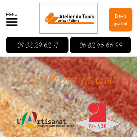
MENU
Devis
gratuit
04 82 29 62 71
06 82 46 66 99
La référence en tapis