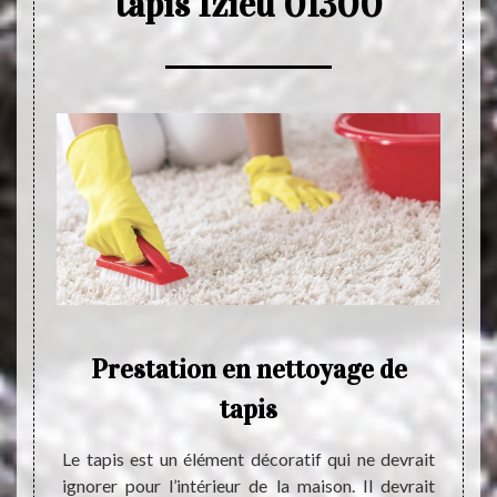
tapis Izieu 01300
Prestation en nettoyage de
E
tapis
nts ont
t comme
Le tapis est un élément décoratif qui ne devrait
Atel
ivre et
ignorer pour l’intérieur de la maison. Il devrait
profe