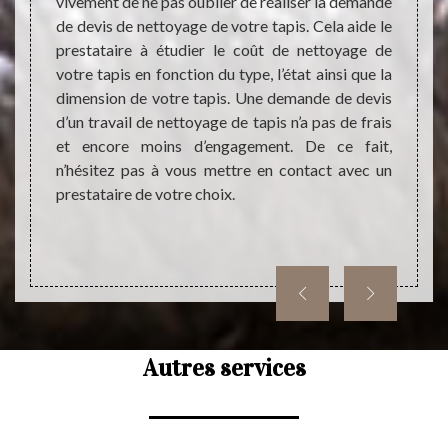
ite de
vivement de ne pas oublier de réaliser la demande
être t
t quand
de devis de nettoyage de votre tapis. Cela aide le
votre 
ix peut
prestataire à étudier le coût de nettoyage de
néces
la peut
votre tapis en fonction du type, l’état ainsi que la
réalis
nt des
dimension de votre tapis. Une demande de devis
sûr de
mande de
d’un travail de nettoyage de tapis n’a pas de frais
la mis
 offrir
et encore moins d’engagement. De ce fait,
forte
n’hésitez pas à vous mettre en contact avec un
œuvre 
prestataire de votre choix.
qualifi
Autres services