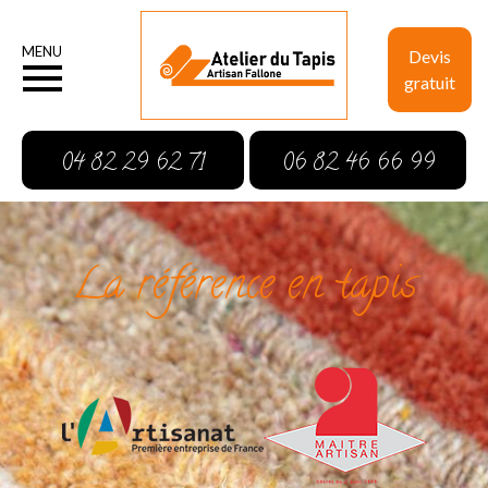
MENU
Devis
gratuit
04 82 29 62 71
06 82 46 66 99
La référence en tapis