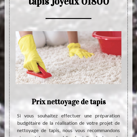
tapis Joyeux 01800
Prix nettoyage de tapis
P
able en
Si vous souhaitez effectuer une préparation
tapis ?
budgétaire de la réalisation de votre projet de
Le tap
prix de
nettoyage de tapis, nous vous recommandons
ignore