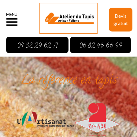
MENU
Devis
gratuit
04 82 29 62 71
06 82 46 66 99
La référence en tapis