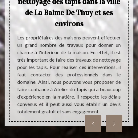
nettoyage des tapis dans la ville
uvre de
dans d
us vous
niveau
de La Balme De Thuy et ses
tacter.
blocag
environs
teur de
l’inté
et pas
est tr
ésultat
Les propriétaires des maisons peuvent effectuer
qui es
alement
un grand nombre de travaux pour donner un
ignor
offrant
charme à l'intérieur de la maison. En effet, il est
durabl
rdable.
très important de faire des travaux de nettoyage
pas la
oignez-
pour les tapis. Pour réaliser ces interventions, il
ur que
faut contacter des professionnels dans le
n œuvre
domaine. Ainsi, nous pouvons vous proposer de
faire confiance à Atelier du Tapis qui a beaucoup
d'expérience en la matière. Il respecte les délais
convenus et il peut aussi vous établir un devis
totalement gratuit et sans engagement.