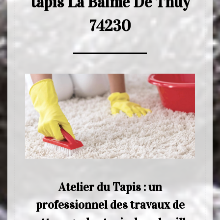
tapis La Balme De Thuy
74230
her
Atelier du Tapis : un
professionnel des travaux de
 fiable
Le tap