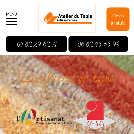
MENU
Devis
gratuit
04 82 29 62 71
06 82 46 66 99
La référence en tapis