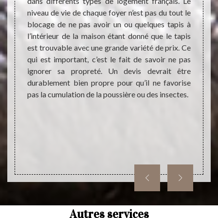
ération
dans différents types de logement français. Le
vitre 
saire à
niveau de vie de chaque foyer n’est pas du tout le
égale
ieur du
blocage de ne pas avoir un ou quelques tapis à
primor
nde ne
l’intérieur de la maison étant donné que le tapis
optima
éaliser
est trouvable avec une grande variété de prix. Ce
nettoy
pis, il
qui est important, c’est le fait de savoir ne pas
d’un pr
tataire
ignorer sa propreté. Un devis devrait être
meille
t avant
durablement bien propre pour qu’il ne favorise
ne veu
d’abord
pas la cumulation de la poussière ou des insectes.
presta
pouvez
nettoy
Autres services