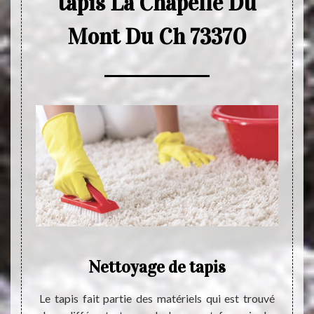
tapis La Chapelle Du
Mont Du Ch 73370
Nettoyage de tapis
Ne
é très
Le tapis fait partie des matériels qui est trouvé
Tout c