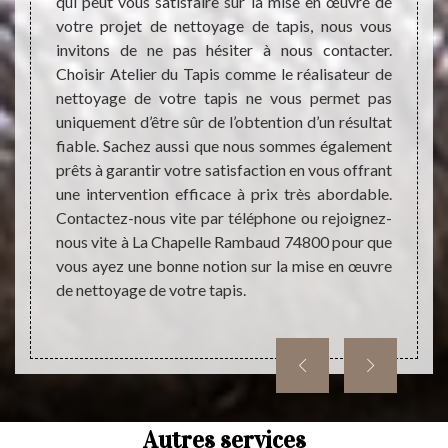
s
qui peut vous satisfaire sur la mise en œuvre de
Chers 
votre projet de nettoyage de tapis, nous vous
Rambau
invitons de ne pas hésiter à nous contacter.
interv
Choisir Atelier du Tapis comme le réalisateur de
portent
tapis 
nettoyage de votre tapis ne vous permet pas
ait, il
conta
uniquement d’être sûr de l’obtention d’un résultat
assurer
connai
fiable. Sachez aussi que nous sommes également
aire des
qui no
prêts à garantir votre satisfaction en vous offrant
s peut
effica
une intervention efficace à prix très abordable.
il peut
coût d
Contactez-nous vite par téléphone ou rejoignez-
t aussi
tout l
nous vite à La Chapelle Rambaud 74800 pour que
t sans
Nous s
vous ayez une bonne notion sur la mise en œuvre
nements
Chape
de nettoyage de votre tapis.
web. Il
gement.
Autres services