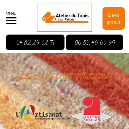
MENU
Devis
gratuit
04 82 29 62 71
06 82 46 66 99
La référence en tapis