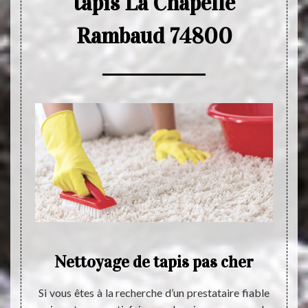
tapis La Chapelle
Rambaud 74800
age
Nettoyage de tapis pas cher
Net
La
Si vous êtes à la recherche d’un prestataire fiable