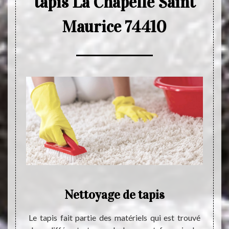
tapis La Chapelle Saint
Maurice 74410
pour
Nettoyage de tapis
Le
La
d
Le tapis fait partie des matériels qui est trouvé