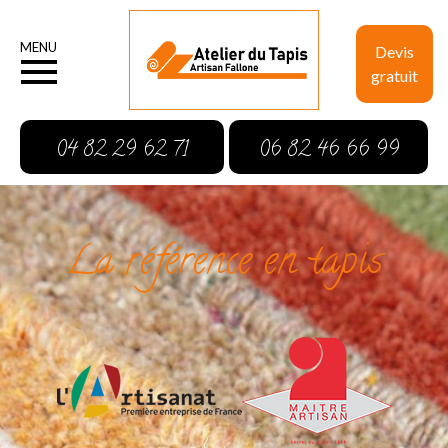
MENU
Devis
gratuit
04 82 29 62 71
06 82 46 66 99
La référence en tapis