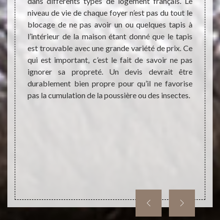
 ses
Cha
dans différents types de logement français. Le
niveau de vie de chaque foyer n’est pas du tout le
blocage de ne pas avoir un ou quelques tapis à
l’intérieur de la maison étant donné que le tapis
vaux de
Les ta
est trouvable avec une grande variété de prix. Ce
doivent
un sup
qui est important, c’est le fait de savoir ne pas
ons. En
est tr
ignorer sa propreté. Un devis devrait être
ettoyage
cela. P
durablement bien propre pour qu’il ne favorise
ont très
trava
pas la cumulation de la poussière ou des insectes.
ier des
effect
 faire
faire 
ise des
dress
ment un
engage
t sans
complé
ments
dresse
phoner