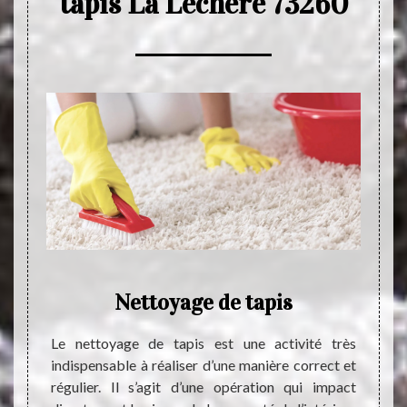
tapis La Lechere 73260
s
Nettoyage de tapis
ire qui
Le nettoyage de tapis est une activité très
Le tap
isation
indispensable à réaliser d’une manière correct et
dans d
us vous
régulier. Il s’agit d’une opération qui impact
niveau