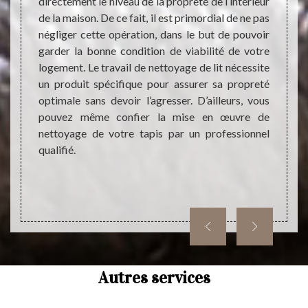
tacter.
directement le niveau de la propreté de l’intérieur
blocag
ifié en
de la maison. De ce fait, il est primordial de ne pas
l’inté
. Notre
négliger cette opération, dans le but de pouvoir
est tr
ble. Et
garder la bonne condition de viabilité de votre
qui es
tion en
logement. Le travail de nettoyage de lit nécessite
ignor
e devis
un produit spécifique pour assurer sa propreté
durabl
lisable
optimale sans devoir l’agresser. D’ailleurs, vous
pas la
z pas à
pouvez même confier la mise en œuvre de
nettoyage de votre tapis par un professionnel
qualifié.
Autres services