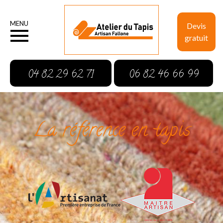
MENU
Devis
gratuit
04 82 29 62 71
06 82 46 66 99
La référence en tapis